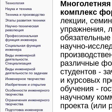
Многолетняя
Технология
Наука и техника
комплекс фо
Техника и производство
лекции, семин
Этапы развития техники
Научно-техническая
упражнения, 
революция
обязательные 
Профессиональная
функция инженера
научно-иссле
Социальная функция
инженера
производстве
Виды инженерной
деятельности.
различные фо
Специализация
Виды инженерной
студентов - з
деятельности по задачам
и курсовых пр
Инженерное творчество
Изобретение и открытие
обучения - го
Особенности инженерного
творчества
научному ком
Ограничения инженерного
проекта (или 
творчества
Подготовка инженеров