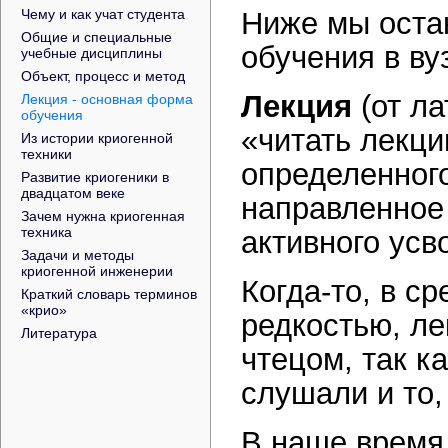
Чему и как учат студента
Ниже мы оста
Общие и специальные
обучения в вуз
учебные дисциплины
Объект, процесс и метод
Лекция
(от ла
Лекция - основная форма
обучения
«читать лекци
Из истории криогенной
техники
определенног
Развитие криогеники в
двадцатом веке
направленное
Зачем нужна криогенная
техника
активного усв
Задачи и методы
криогенной инженерии
Когда-то, в ср
Краткий словарь терминов
«крио»
редкостью, л
Литература
чтецом, так ка
слушали и то,
В наше время