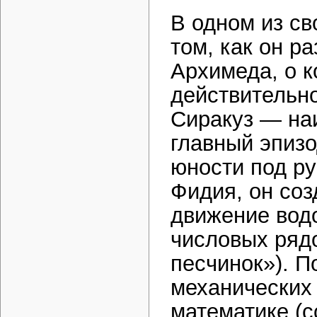
В одном из св
том, как он р
Архимеда, о к
действительн
Сиракуз — наи
главный эпизо
юности под ру
Фидия, он соз
движение вод
числовых ряд
песчинок»). П
механических
математике (с