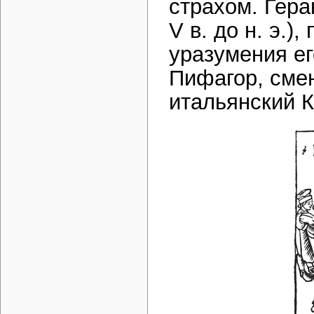
страхом. Гера
V в. до н. э.
уразумения ег
Пифагор, сме
итальянский К