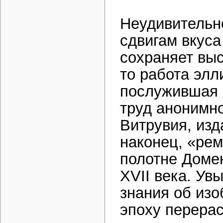
Неудивительно
сдвигам вкуса
сохраняет выс
то работа элл
послужившая 
труд анонимн
Витрувия, изд
наконец, «ре
полотне Домен
XVII века. Ув
знания об изо
эпоху перерас