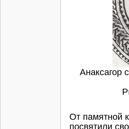
Анаксагор 
Р
От памятной 
посвятили св