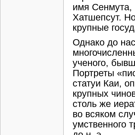
имя Сенмута,
Хатшепсут. Но
крупные госуд
Однако до нас
многочисленн
ученого, бывш
Портреты «пис
статуи Каи, о
крупных чинов
столь же иера
во всяком слу
умственного 
до н. э.