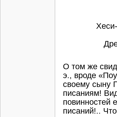
Хеси-
Дре
О том же свид
э., вроде «По
своему сыну П
писаниям! Вид
повинностей е
писаний!.. Что