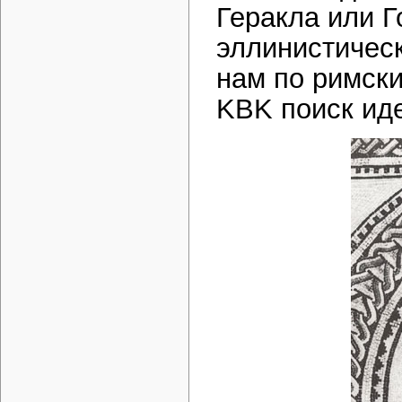
Геракла или Г
эллинистичес
нам по римски
KBK поиск ид