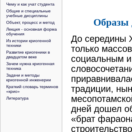
Чему и как учат студента
Общие и специальные
учебные дисциплины
Образы 
Объект, процесс и метод
Лекция - основная форма
обучения
До середины Х
Из истории криогенной
техники
только массов
Развитие криогеники в
социальным ин
двадцатом веке
Зачем нужна криогенная
словосочетани
техника
Задачи и методы
приравнивалас
криогенной инженерии
традиции, нын
Краткий словарь терминов
«крио»
месопотамской
Литература
дней дошел о
«брат фараон
строительств