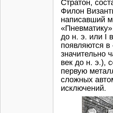
Стратон, сост
Филон Византий
написавший м
«Пневматику»,
до н. э. или I
появляются в
значительно ч
век до н. э.),
первую метал
сложных автом
исключений.