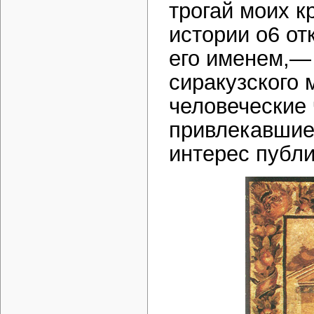
трогай моих к
истории о6 от
его именем,— 
сиракузского 
человеческие 
привлекавшие
интерес публи