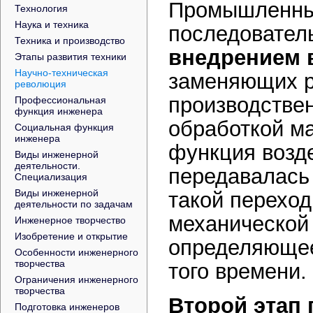
Промышленный
Технология
Наука и техника
последовател
Техника и производство
внедрением 
Этапы развития техники
Научно-техническая
заменяющих р
революция
производствен
Профессиональная
функция инженера
обработкой ма
Социальная функция
инженера
функция возде
Виды инженерной
деятельности.
передавалась 
Специализация
Виды инженерной
такой переход
деятельности по задачам
механической
Инженерное творчество
Изобретение и открытие
определяющее
Особенности инженерного
творчества
того времени.
Ограничения инженерного
творчества
Второй этап
Подготовка инженеров