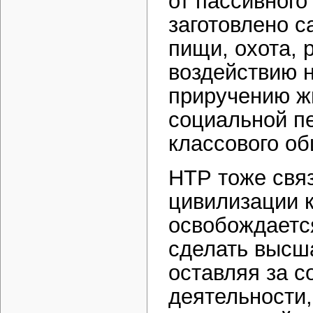
от пассивного
заготовлено с
пищи, охота, 
воздействию н
приручению жи
социальной п
классового об
НТР тоже связ
цивилизации к
освобождается
сделать высша
оставляя за с
деятельности,