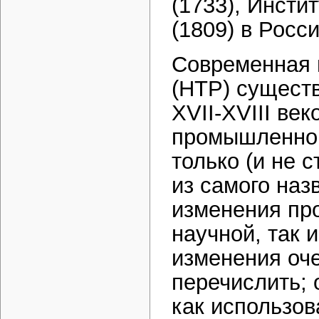
(1733), Инсти
(1809) в Росси
Современная 
(НТР) сущест
ХVII-ХVIII ве
промышленног
только (и не с
из самого наз
изменения пр
научной, так 
изменения оче
перечислить; 
как использов