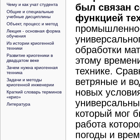
Чему и как учат студента
был связан с
Общие и специальные
функцией те
учебные дисциплины
Объект, процесс и метод
промышленност
Лекция - основная форма
обучения
универсальног
Из истории криогенной
обработки мат
техники
Развитие криогеники в
этому времен
двадцатом веке
Зачем нужна криогенная
технике. Сра
техника
ветряные и во
Задачи и методы
криогенной инженерии
новых услови
Краткий словарь терминов
«крио»
универсальны
Литература
который мог б
работа которо
погоды и врем