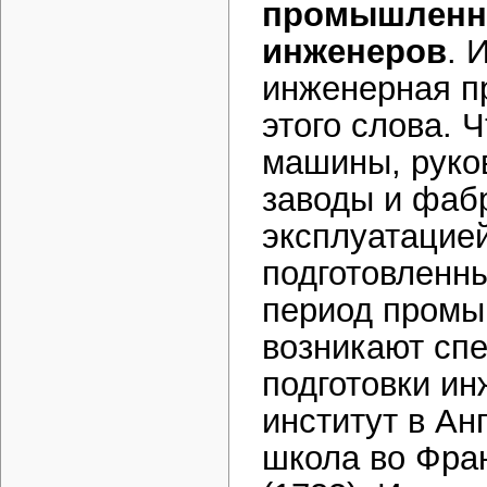
промышленны
инженеров
. 
инженерная п
этого слова. 
машины, руков
заводы и фабр
эксплуатацие
подготовленн
период промы
возникают сп
подготовки ин
институт в Ан
школа во Фран