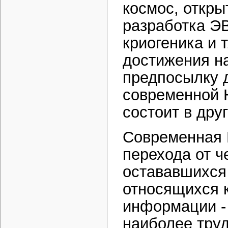
космос, откры
разработка Э
криогеника и т
достижения на
предпосылку д
современной 
состоит в дру
Современная 
перехода от ч
остававшихся 
относящихся к
информации -
наиболее тру