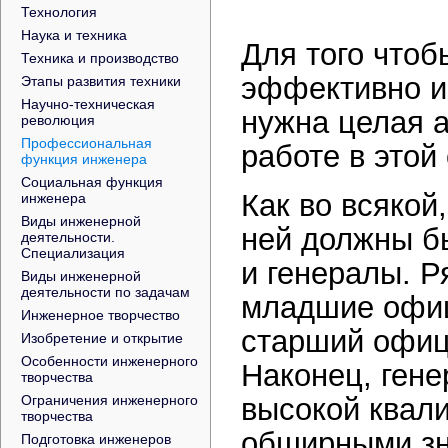
Технология
Наука и техника
Для того чтоб
Техника и производство
эффективно ис
Этапы развития техники
Научно-техническая
нужна целая 
революция
Профессиональная
работе в этой
функция инженера
Социальная функция
Как во всякой
инженера
Виды инженерной
ней должны б
деятельности.
Специализация
и генералы. Р
Виды инженерной
деятельности по задачам
младшие офице
Инженерное творчество
старший офице
Изобретение и открытие
Особенности инженерного
Наконец, гене
творчества
Ограничения инженерного
высокой квал
творчества
обширными зн
Подготовка инженеров