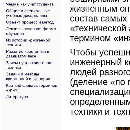
Чему и как учат студента
жизненным оп
Общие и специальные
учебные дисциплины
состав самых
Объект, процесс и метод
«технической
Лекция - основная форма
обучения
термином «ин
Из истории криогенной
техники
Чтобы успешн
Развитие криогеники в
двадцатом веке
инженерный к
Зачем нужна криогенная
техника
людей разног
Задачи и методы
криогенной инженерии
(деление «по 
Краткий словарь терминов
специализации
«крио»
Литература
определенным
техники и тех